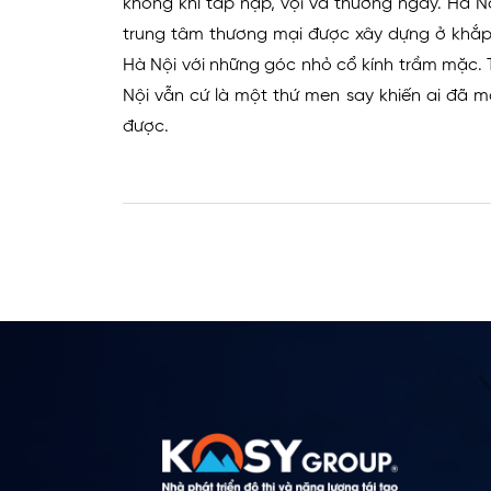
không khí tấp nập, vội vã thường ngày. Hà N
trung tâm thương mại được xây dựng ở khắp
Hà Nội với những góc nhỏ cổ kính trầm mặc. T
Nội vẫn cứ là một thứ men say khiến ai đã m
được.