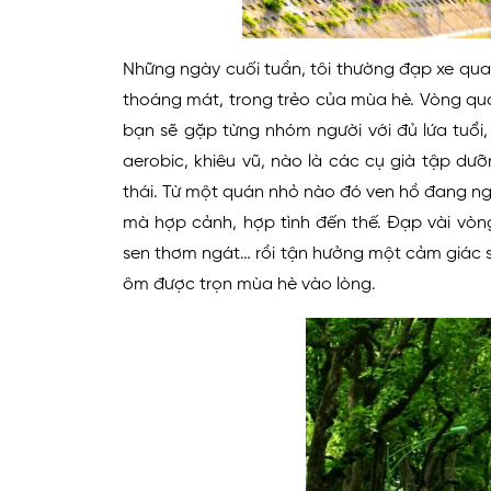
Những ngày cuối tuần, tôi thường đạp xe qua
thoáng mát, trong trẻo của mùa hè. Vòng qua
bạn sẽ gặp từng nhóm người với đủ lứa tuổi,
aerobic, khiêu vũ, nào là các cụ già tập dư
thái. Từ một quán nhỏ nào đó ven hồ đang n
mà hợp cảnh, hợp tình đến thế. Đạp vài vòn
sen thơm ngát… rồi tận hưởng một cảm giác s
ôm được trọn mùa hè vào lòng.