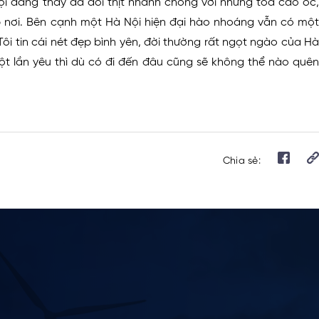
ội đang thay da đổi thịt nhanh chóng với những tòa cao ốc,
 nơi. Bên cạnh một Hà Nội hiện đại hào nhoáng vẫn có một
ôi tin cái nét đẹp bình yên, đời thường rất ngọt ngào của Hà
ột lần yêu thì dù có đi đến đâu cũng sẽ không thể nào quên
Chia sẻ: