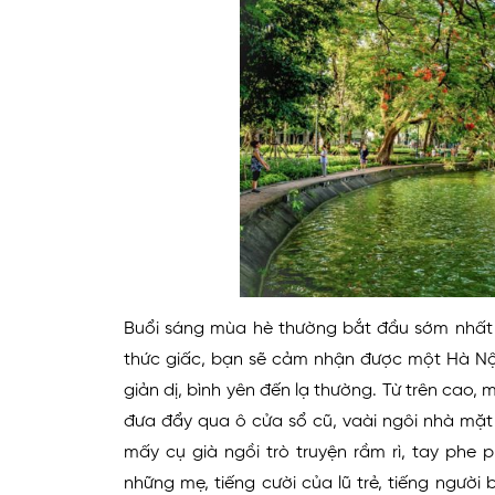
Buổi sáng mùa hè thường bắt đầu sớm nhất 
thức giấc, bạn sẽ cảm nhận được một Hà Nội
giản dị, bình yên đến lạ thường. Từ trên cao,
đưa đẩy qua ô cửa sổ cũ, vaài ngôi nhà mặt
mấy cụ già ngồi trò truyện rầm rì, tay phe
những mẹ, tiếng cười của lũ trẻ, tiếng ngườ