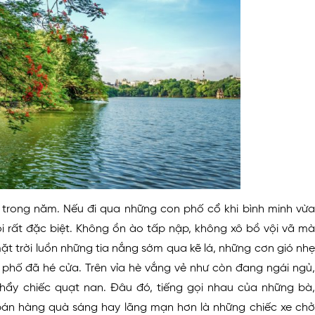
trong năm. Nếu đi qua những con phố cổ khi bình minh vừa
 rất đặc biệt. Không ồn ào tấp nập, không xô bồ vội vã mà
 mặt trời luồn những tia nắng sớm qua kẽ lá, những cơn gió nhẹ
 phố đã hé cửa. Trên vỉa hè vắng vẻ như còn đang ngái ngủ,
 phẩy chiếc quạt nan. Đâu đó, tiếng gọi nhau của những bà,
i bán hàng quà sáng hay lãng mạn hơn là những chiếc xe chở