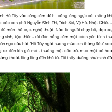
nh Hồ Tây vào sáng sớm để hít căng lồng ngực cái không khí
 các con phố Nguyễn Đình Thi, Trích Sài, Vệ Hồ, Nhật Chiêu…
 đủ môn thể dục, nghệ thuật. Nào là người chạy bộ, đạp xe,
ỡng sinh, tập thiền… rồi đón nắng sớm một cách yên bình thư
gân nga câu hát “Hồ Tây ngát hương mùa sen tháng Sáu” sao
g xe, đón làn gió mát, thưởng một cốc trà, mua một bó hoa
ảng khoái, lâng lâng đến khó tả. Tôi thấy dường như mình đã