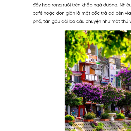
đầy hoa rong ruổi trên khắp ngả đường. Nhiều
café hoặc đơn giản là một cốc trà đá bên vỉ
phố, tán gẫu đôi ba câu chuyện như một thú v