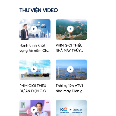
THƯ VIỆN VIDEO
Hành trình khát
PHIM GIỚI THIỆU
vọng 46 năm Chủ
NHÀ MÁY THỦY
tịch Tập đoàn
ĐIỆN NẬM PẠC
Kosy
PHIM GIỚI THIỆU
Thời sự 19h VTV1 –
DỰ ÁN ĐIỆN GIÓ
Nhà máy Điện gió
KOSY BẠC LIÊU
Kosy Bạc Liêu
GIAI ĐOẠN 1
chính thức vận
hành thương mại,
đây là dự án điện