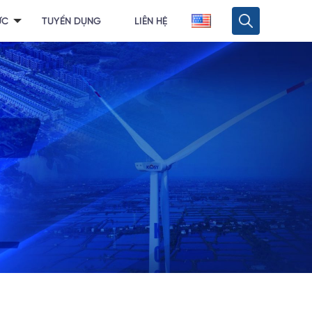
ỨC
TUYỂN DỤNG
LIÊN HỆ