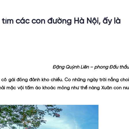
tím các con đường Hà Nội, ấy là
Đặng Quỳnh Liên – phòng Đấu thầu
t cô gái đỏng đảnh khó chiều. Có những ngày trời nắng chói
ta phải mặc vội tấm áo khoác mỏng như thể nàng Xuân còn níu