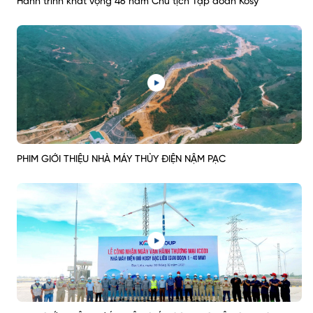
Hành trình khát vọng 46 năm Chủ tịch Tập đoàn Kosy
PHIM GIỚI THIỆU NHÀ MÁY THỦY ĐIỆN NẬM PẠC