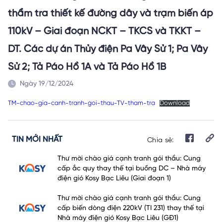
thẩm tra thiết kế đường dây và trạm biến áp
110kV – Giai đoạn NCKT – TKCS và TKKT –
DT. Các dự án Thủy điện Pa Vây Sử 1; Pa Vây
Sử 2; Tả Páo Hồ 1A và Tả Páo Hồ 1B
Ngày 19/12/2024
TM-chao-gia-canh-tranh-goi-thau-TV-tham-tra
Download
TIN MỚI NHẤT
Chia sẻ:
Thư mời chào giá cạnh tranh gói thầu: Cung
cấp ắc quy thay thế tại buồng DC – Nhà máy
điện gió Kosy Bạc Liêu (Giai đoạn 1)
Thư mời chào giá cạnh tranh gói thầu: Cung
cấp biến dòng điện 220kV (TI 231) thay thế tại
Nhà máy điện gió Kosy Bạc Liêu (GĐ1)