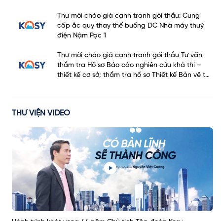
Thư mời chào giá cạnh tranh gói thầu: Cung
cấp ắc quy thay thế buồng DC Nhà máy thuỷ
điện Nậm Pạc 1
Thư mời chào giá cạnh tranh gói thầu Tư vấn
thẩm tra Hồ sơ Báo cáo nghiên cứu khả thi –
thiết kế cơ sở; thẩm tra hồ sơ Thiết kế Bản vẽ thi
công thuộc Dự án Khu đô thị hai bên đường Ngô
Quyền, tỉnh Hà Tĩnh
THƯ VIỆN VIDEO