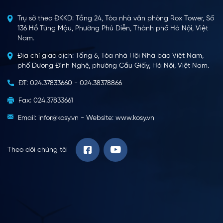
Trụ sở theo ĐKKD: Tầng 24, Tòa nhà văn phòng Rox Tower, Số
136 Hồ Tùng Mậu, Phường Phú Diễn, Thành phố Hà Nội, Việt
Nam.
Địa chỉ giao dịch: Tầng 6, Tòa nhà Hội Nhà báo Việt Nam,
phố Dương Đình Nghệ, phường Cầu Giấy, Hà Nội, Việt Nam.
ĐT: 024.37833660 - 024.38378866
Fax: 024.37833661
Email: infor@kosy.vn - Website: www.kosy.vn
Theo dõi chúng tôi