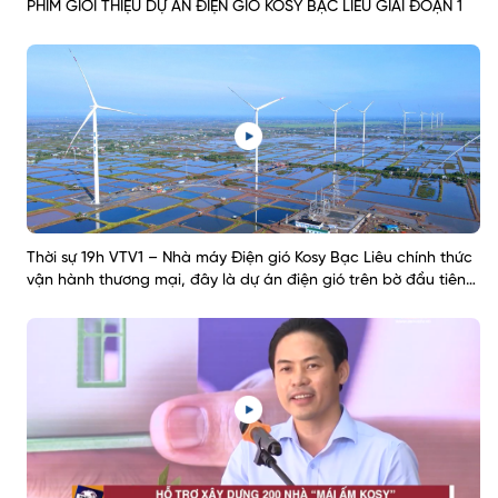
PHIM GIỚI THIỆU DỰ ÁN ĐIỆN GIÓ KOSY BẠC LIÊU GIAI ĐOẠN 1
Thời sự 19h VTV1 – Nhà máy Điện gió Kosy Bạc Liêu chính thức
vận hành thương mại, đây là dự án điện gió trên bờ đầu tiên
tại Đồng bằng sông Cửu Long hoàn thành và đưa vào khai
thác trong tháng 10/ 2021