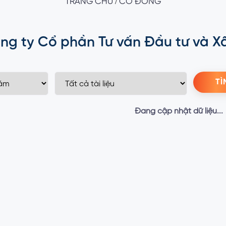
/
TRANG CHỦ
CỔ ĐÔNG
ng ty Cổ phần Tư vấn Đầu tư và X
TÌ
Đang cập nhật dữ liệu...