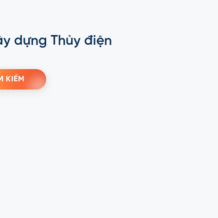
ây dựng Thủy điện
M KIẾM