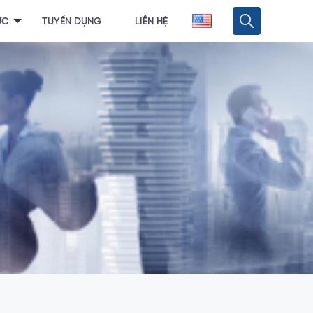
ỨC
TUYỂN DỤNG
LIÊN HỆ