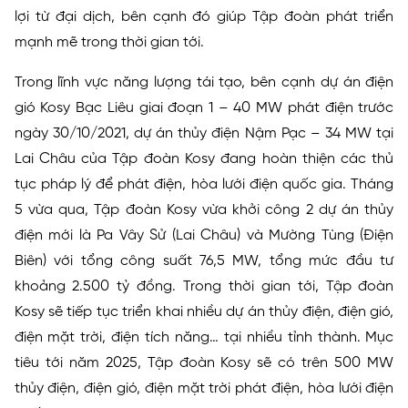
lợi từ đại dịch, bên cạnh đó giúp Tập đoàn phát triển
mạnh mẽ trong thời gian tới.
Trong lĩnh vực năng lượng tái tạo, bên cạnh dự án điện
gió Kosy Bạc Liêu giai đoạn 1 – 40 MW phát điện trước
ngày 30/10/2021, dự án thủy điện Nậm Pạc – 34 MW tại
Lai Châu của Tập đoàn Kosy đang hoàn thiện các thủ
tục pháp lý để phát điện, hòa lưới điện quốc gia. Tháng
5 vừa qua, Tập đoàn Kosy vừa khởi công 2 dự án thủy
điện mới là Pa Vây Sử (Lai Châu) và Mường Tùng (Điện
Biên) với tổng công suất 76,5 MW, tổng mức đầu tư
khoảng 2.500 tỷ đồng. Trong thời gian tới, Tập đoàn
Kosy sẽ tiếp tục triển khai nhiều dự án thủy điện, điện gió,
điện mặt trời, điện tích năng… tại nhiều tỉnh thành. Mục
tiêu tới năm 2025, Tập đoàn Kosy sẽ có trên 500 MW
thủy điện, điện gió, điện mặt trời phát điện, hòa lưới điện