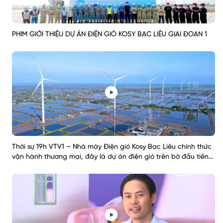
PHIM GIỚI THIỆU DỰ ÁN ĐIỆN GIÓ KOSY BẠC LIÊU GIAI ĐOẠN 1
Thời sự 19h VTV1 – Nhà máy Điện gió Kosy Bạc Liêu chính thức
vận hành thương mại, đây là dự án điện gió trên bờ đầu tiên
tại Đồng bằng sông Cửu Long hoàn thành và đưa vào khai
thác trong tháng 10/ 2021