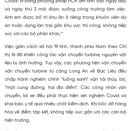
Covid-19 bằng phương pháp PCR âm tính vào ngày đầu
và ngày thứ 3 mới được xuống công trường làm việc.
Anh em được bố trí khu ăn ở riêng trong khuôn viên dự
án hoặc dựng lán trại gần khu vực thi công, không tiếp
xúc với các bộ phận khác.”
Việc giãn cách xã hội 19 tỉnh, thành phía Nam theo Chỉ
thị 16 đã khiến công tác vận chuyển turbine, nguyên vật
liệu bị ảnh hưởng. Tuy vậy, các phương tiện vận chuyển
vận chuyển turbine từ cảng Long An về Bạc Liêu đều
chấp hành nghiêm chỉnh “luồng xanh” vận tải thủy, bộ;
“một cung đường, hai địa điểm”. Các công nhân vận
chuyển, lái xe đều phải thực hiện xét nghiệm Covid và
khai báo y tế qua nhiều chốt kiểm dịch. Khi bốc dỡ hàng
hóa về điểm tập kết, không tiếp xúc gần với các cán bộ
hiện trường.