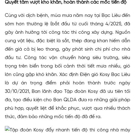
Quyết tâm vượt khó khăn, hoàn thành các mốc tiến độ
Cùng với dịch bệnh, mùa mưa năm nay tại Bạc Liêu đến
sớm hơn thường lệ (bắt đầu từ cuối tháng 4/2021), đã
gây ảnh hưởng tới công tác thi công xây dựng. Nguồn
cung vật liệu, đặc biệt là sắt, thép đang khan hiếm dẫn
đến giá cả bị leo thang, gây phát sinh chi phí cho nhà
đầu tư. Công tác vận chuyển hàng siêu trường, siêu
trọng trên biển trong bối cảnh thời tiết mưa nhiều, gió
lớn cũng gặp khó khăn. Xác định Điện gió Kosy Bạc Liêu
là dự án trọng điểm phải hoàn thành trước ngày
30/10/2021, Ban lãnh đạo Tập đoàn Kosy đã ưu tiên tối
đa, tạo điều kiện cho Ban QLDA đưa ra những giải pháp
phù hợp, quyết liệt để khắc phục, vượt qua nhiều thách
thức, đảm bảo những mốc tiến độ đã đề ra.