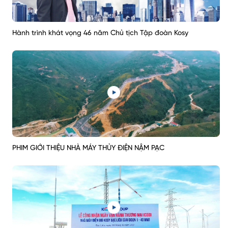
Hành trình khát vọng 46 năm Chủ tịch Tập đoàn Kosy
PHIM GIỚI THIỆU NHÀ MÁY THỦY ĐIỆN NẬM PẠC