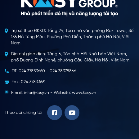
Trụ sở theo ĐKKD: Tầng 24, Tòa nhà văn phòng Rox Tower, Số
136 Hồ Tùng Mậu, Phường Phú Diễn, Thành phố Hà Nội, Việt
Nam.
Địa chỉ giao dịch: Tầng 6, Tòa nhà Hội Nhà báo Việt Nam,
phố Dương Đình Nghệ, phường Cầu Giấy, Hà Nội, Việt Nam.
ĐT: 024.37833660 - 024.38378866
Fax: 024.37833661
Email: infor@kosy.vn - Website: www.kosy.vn
Theo dõi chúng tôi