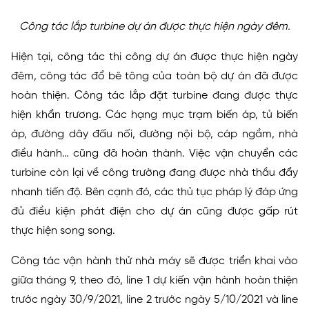
Công tác lắp turbine dự án được thực hiện ngày đêm.
Hiện tại, công tác thi công dự án được thực hiện ngày
đêm, công tác đổ bê tông của toàn bộ dự án đã được
hoàn thiện. Công tác lắp đặt turbine đang được thực
hiện khẩn trương. Các hạng mục trạm biến áp, tủ biến
áp, đường dây đấu nối, đường nội bộ, cáp ngầm, nhà
điều hành… cũng đã hoàn thành. Việc vận chuyển các
turbine còn lại về công trường đang được nhà thầu đẩy
nhanh tiến độ. Bên cạnh đó, các thủ tục pháp lý đáp ứng
đủ điều kiện phát điện cho dự án cũng được gấp rút
thực hiện song song.
Công tác vận hành thử nhà máy sẽ được triển khai vào
giữa tháng 9, theo đó, line 1 dự kiến vận hành hoàn thiện
trước ngày 30/9/2021, line 2 trước ngày 5/10/2021 và line