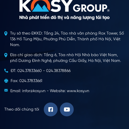
Trụ sở theo ĐKKD: Tầng 24, Tòa nhà văn phòng Rox Tower, Số
136 Hồ Tùng Mậu, Phường Phú Diễn, Thành phố Hà Nội, Việt
Nam.
Địa chỉ giao dịch: Tầng 6, Tòa nhà Hội Nhà báo Việt Nam,
phố Dương Đình Nghệ, phường Cầu Giấy, Hà Nội, Việt Nam.
ĐT: 024.37833660 - 024.38378866
Fax: 024.37833661
Email: infor@kosy.vn - Website: www.kosy.vn
Theo dõi chúng tôi