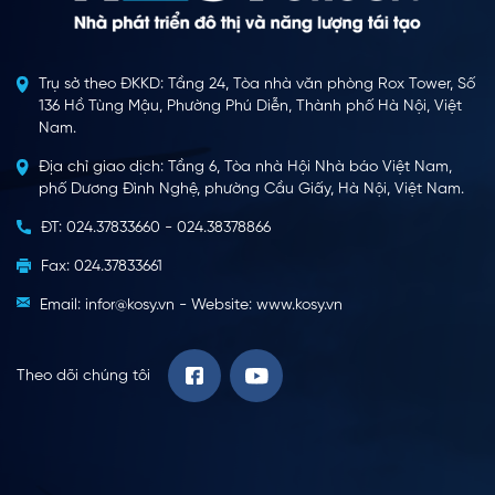
Trụ sở theo ĐKKD: Tầng 24, Tòa nhà văn phòng Rox Tower, Số
136 Hồ Tùng Mậu, Phường Phú Diễn, Thành phố Hà Nội, Việt
Nam.
Địa chỉ giao dịch: Tầng 6, Tòa nhà Hội Nhà báo Việt Nam,
phố Dương Đình Nghệ, phường Cầu Giấy, Hà Nội, Việt Nam.
ĐT: 024.37833660 - 024.38378866
Fax: 024.37833661
Email: infor@kosy.vn - Website: www.kosy.vn
Theo dõi chúng tôi