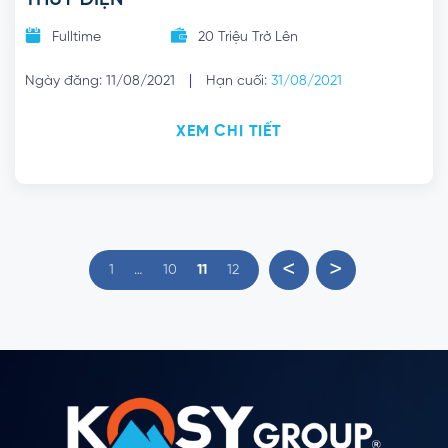
Fulltime
20 Triệu Trở Lên
|
Ngày đăng: 11/08/2021
Hạn cuối:
31/08/2021
XEM CHI TIẾT
<
>
1
…
10
11
12